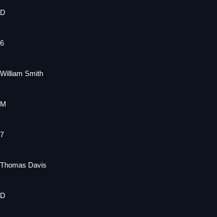
D
6
William Smith
M
7
Thomas Davis
D