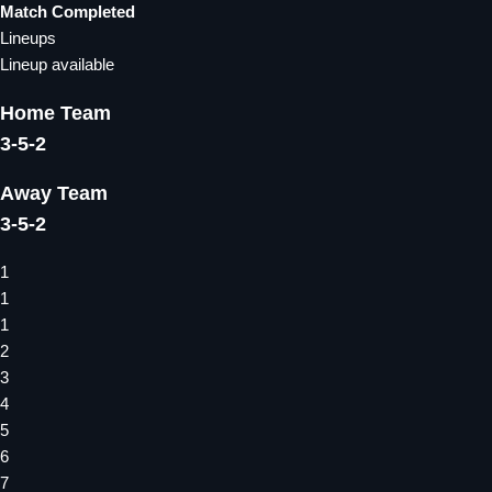
Match Completed
Lineups
Lineup available
Home Team
3-5-2
Away Team
3-5-2
1
1
1
2
3
4
5
6
7