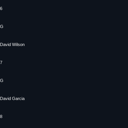
6
G
David Wilson
7
G
David Garcia
8