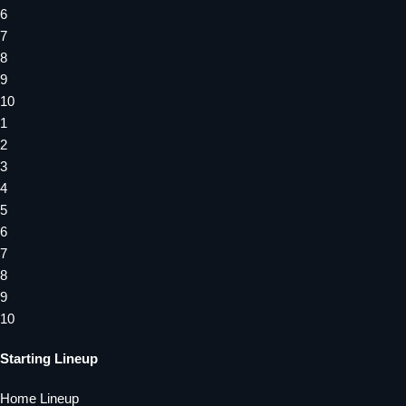
6
7
8
9
10
1
2
3
4
5
6
7
8
9
10
Starting Lineup
Home Lineup