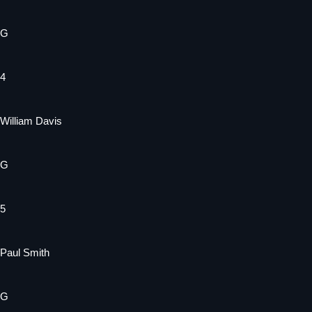
G
4
William Davis
G
5
Paul Smith
G