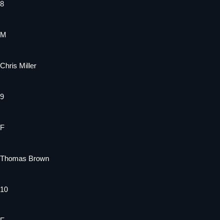
8
M
Chris Miller
9
F
Thomas Brown
10