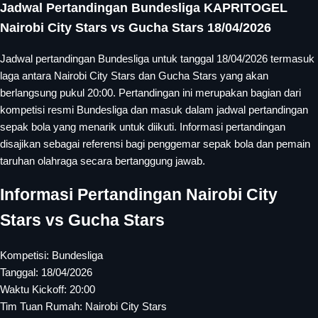
Jadwal Pertandingan Bundesliga KAPRITOGEL
Nairobi City Stars vs Gucha Stars 18/04/2026
Jadwal pertandingan Bundesliga untuk tanggal 18/04/2026 termasuk
laga antara Nairobi City Stars dan Gucha Stars yang akan
berlangsung pukul 20:00. Pertandingan ini merupakan bagian dari
kompetisi resmi Bundesliga dan masuk dalam jadwal pertandingan
sepak bola yang menarik untuk diikuti. Informasi pertandingan
disajikan sebagai referensi bagi penggemar sepak bola dan pemain
taruhan olahraga secara bertanggung jawab.
Informasi Pertandingan Nairobi City
Stars vs Gucha Stars
Kompetisi: Bundesliga
Tanggal: 18/04/2026
Waktu Kickoff: 20:00
Tim Tuan Rumah: Nairobi City Stars