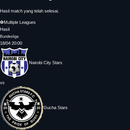
Hasil match yang telah selesai.
⚽
Multiple Leagues
Hasil
Bundesliga
18/04 20:00
Nairobi City Stars
vs
Gucha Stars