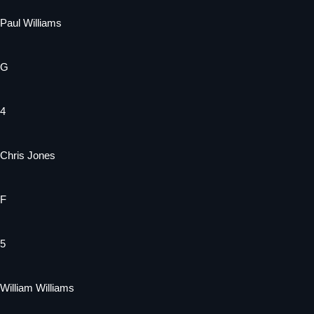
Paul Williams
G
4
Chris Jones
F
5
William Williams