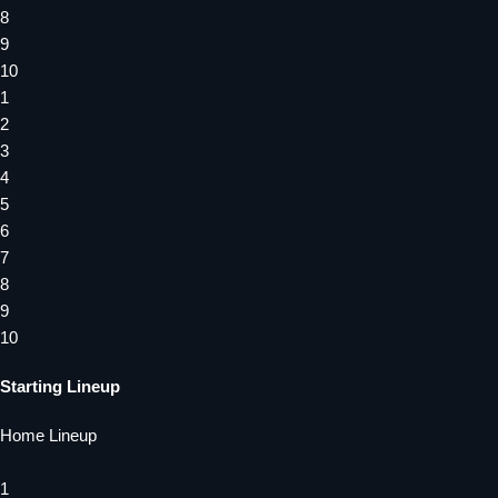
8
9
10
1
2
3
4
5
6
7
8
9
10
Starting Lineup
Home Lineup
1