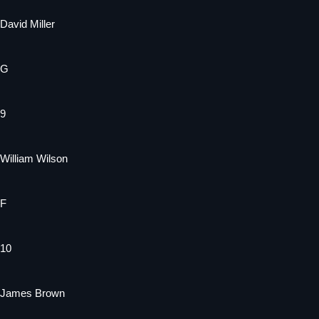
David Miller
G
9
William Wilson
F
10
James Brown