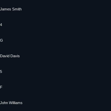
James Smith
4
G
David Davis
5
F
John Williams