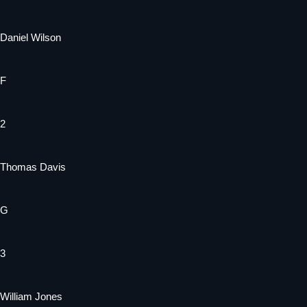
Daniel Wilson
F
2
Thomas Davis
G
3
William Jones