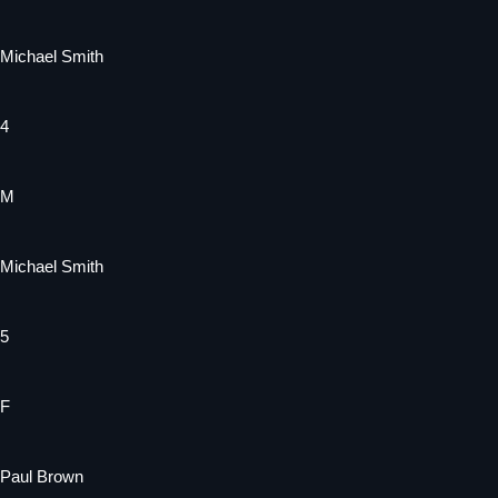
Michael Smith
4
M
Michael Smith
5
F
Paul Brown