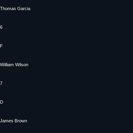
Thomas Garcia
6
F
William Wilson
7
D
James Brown