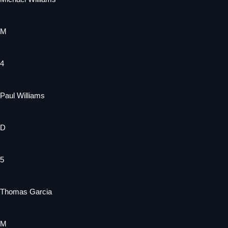
M
4
Paul Williams
D
5
Thomas Garcia
M