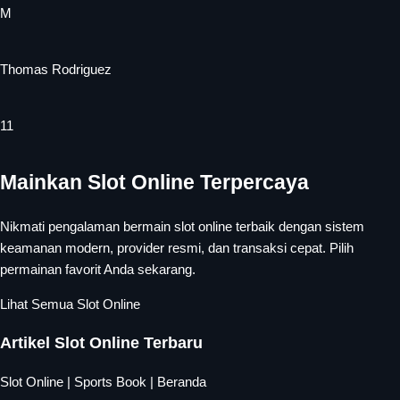
M
Thomas Rodriguez
11
Mainkan Slot Online Terpercaya
Nikmati pengalaman bermain slot online terbaik dengan sistem
keamanan modern, provider resmi, dan transaksi cepat. Pilih
permainan favorit Anda sekarang.
Lihat Semua Slot Online
Artikel Slot Online Terbaru
Slot Online
|
Sports Book
|
Beranda