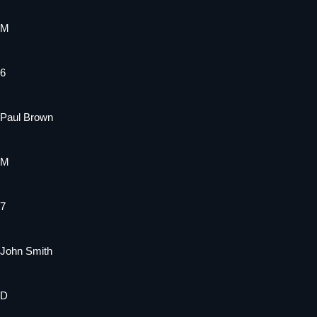
M
6
Paul Brown
M
7
John Smith
D