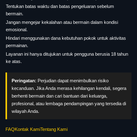
Tentukan batas waktu dan batas pengeluaran sebelum
bermain.
Jangan mengejar kekalahan atau bermain dalam kondisi
emosional.
Hindari menggunakan dana kebutuhan pokok untuk aktivitas
permainan.
Layanan ini hanya ditujukan untuk pengguna berusia 18 tahun
ke atas.
Peringatan:
Perjudian dapat menimbulkan risiko
kecanduan. Jika Anda merasa kehilangan kendali, segera
berhenti bermain dan cari bantuan dari keluarga,
profesional, atau lembaga pendampingan yang tersedia di
wilayah Anda.
FAQ
Kontak Kami
Tentang Kami