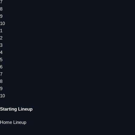
7
8
9
10
1
2
3
4
5
6
7
8
9
10
Starting Lineup
Home Lineup