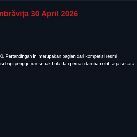
răviţa 30 April 2026
0. Pertandingan ini merupakan bagian dari kompetisi resmi
ensi bagi penggemar sepak bola dan pemain taruhan olahraga secara