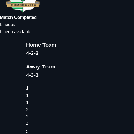
Match Completed
Lineups
Lineup available
Home Team
4-3-3
Away Team
4-3-3
1
1
1
2
3
4
5