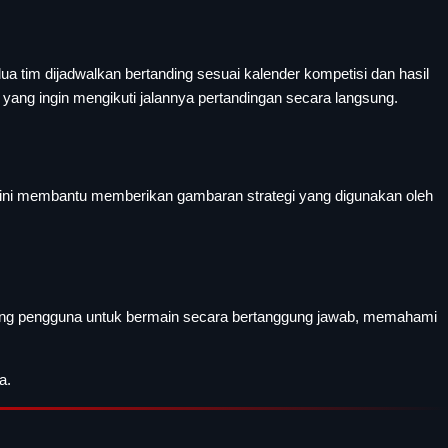
 tim dijadwalkan bertanding sesuai kalender kompetisi dan hasil
 yang ingin mengikuti jalannya pertandingan secara langsung.
i ini membantu memberikan gambaran strategi yang digunakan oleh
orong pengguna untuk bermain secara bertanggung jawab, memahami
a.