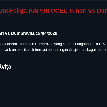
Bundesliga KAPRITOGEL Tunari vs Dumb
i vs Dumbrăviţa 18/04/2026
laga antara Tunari dan Dumbrăviţa yang akan berlangsung pukul 15:0
arik untuk diikuti. Informasi pertandingan disajikan sebagai refer
ăviţa