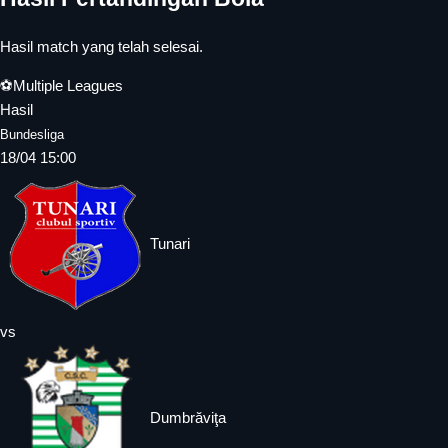
Hasil match yang telah selesai.
⚽
Multiple Leagues
Hasil
Bundesliga
18/04 15:00
Tunari
vs
Dumbrăviţa