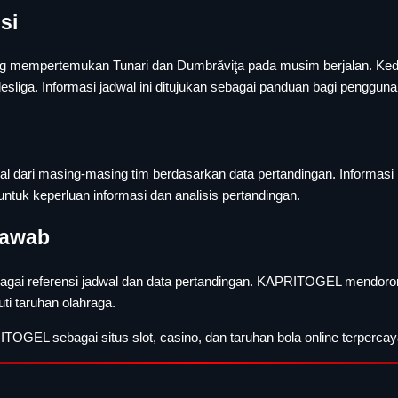
si
ng mempertemukan Tunari dan Dumbrăviţa pada musim berjalan. Kedua
esliga. Informasi jadwal ini ditujukan sebagai panduan bagi pengguna
l dari masing-masing tim berdasarkan data pertandingan. Informas
untuk keperluan informasi dan analisis pertandingan.
Jawab
 sebagai referensi jadwal dan data pertandingan. KAPRITOGEL mend
ti taruhan olahraga.
ITOGEL
sebagai situs slot, casino, dan taruhan bola online terpercay