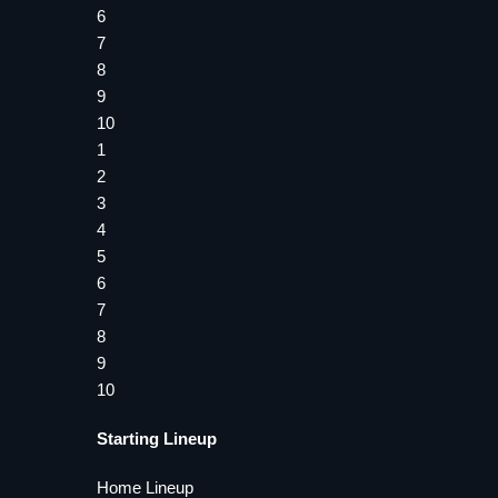
6
7
8
9
10
1
2
3
4
5
6
7
8
9
10
Starting Lineup
Home Lineup