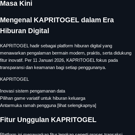
Masa Kini
Mengenal KAPRITOGEL dalam Era
Hiburan Digital
KAPRITOGEL hadir sebagai platform hiburan digital yang
menawarkan pengalaman bermain modern, praktis, serta didukung
fitur inovatif. Per 11 Januari 2026, KAPRITOGEL fokus pada
transparansi dan keamanan bagi setiap penggunanya.
KAPRITOGEL
Inovasi sistem pengamanan data
Pilihan game variatif untuk hiburan keluarga
Antarmuka ramah pengguna [lihat selengkapnya]
Fitur Unggulan KAPRITOGEL
Platform ini menawarkan fitur lengkap seperti proses transaksi