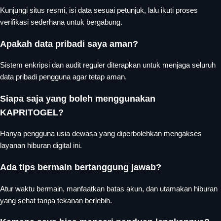
Kunjungi situs resmi, isi data sesuai petunjuk, lalu ikuti proses
verifikasi sederhana untuk bergabung.
Apakah data pribadi saya aman?
Sistem enkripsi dan audit reguler diterapkan untuk menjaga seluruh
data pribadi pengguna agar tetap aman.
Siapa saja yang boleh menggunakan
KAPRITOGEL?
Hanya pengguna usia dewasa yang diperbolehkan mengakses
layanan hiburan digital ini.
Ada tips bermain bertanggung jawab?
Atur waktu bermain, manfaatkan batas akun, dan utamakan hiburan
yang sehat tanpa tekanan berlebih.