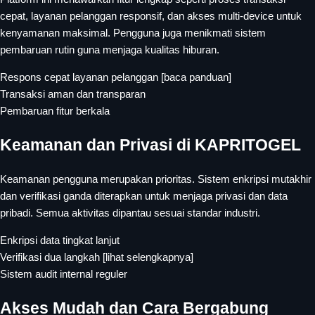
cepat, layanan pelanggan responsif, dan akses multi-device untuk
kenyamanan maksimal. Pengguna juga menikmati sistem
pembaruan rutin guna menjaga kualitas hiburan.
Respons cepat layanan pelanggan [baca panduan]
Transaksi aman dan transparan
Pembaruan fitur berkala
Keamanan dan Privasi di KAPRITOGEL
Keamanan pengguna merupakan prioritas. Sistem enkripsi mutakhir
dan verifikasi ganda diterapkan untuk menjaga privasi dan data
pribadi. Semua aktivitas dipantau sesuai standar industri.
Enkripsi data tingkat lanjut
Verifikasi dua langkah [lihat selengkapnya]
Sistem audit internal reguler
Akses Mudah dan Cara Bergabung