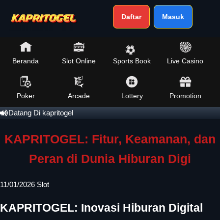
Daftar
Masuk
Beranda
Slot Online
Sports Book
Live Casino
Poker
Arcade
Lottery
Promotion
 Datang Di kapritogel
KAPRITOGEL: Fitur, Keamanan, dan
Peran di Dunia Hiburan Digi
11/01/2026
Slot
KAPRITOGEL: Inovasi Hiburan Digital