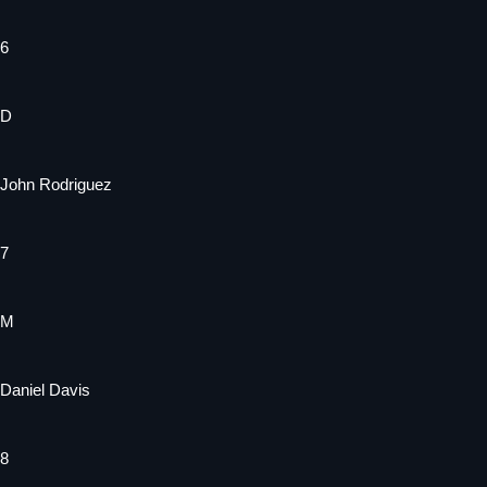
6
D
John Rodriguez
7
M
Daniel Davis
8