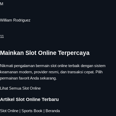
M
William Rodriguez
11
Mainkan Slot Online Terpercaya
Nikmati pengalaman bermain slot online terbaik dengan sistem
keamanan modern, provider resmi, dan transaksi cepat. Pilih
permainan favorit Anda sekarang.
Lihat Semua Slot Online
Artikel Slot Online Terbaru
Slot Online
|
Sports Book
|
Beranda