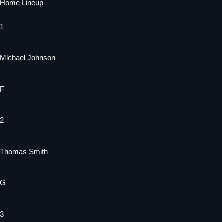
Home Lineup
1
Michael Johnson
F
2
Thomas Smith
G
3