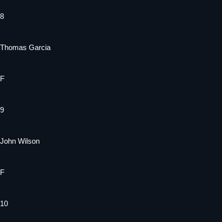
8
Thomas Garcia
F
9
John Wilson
F
10