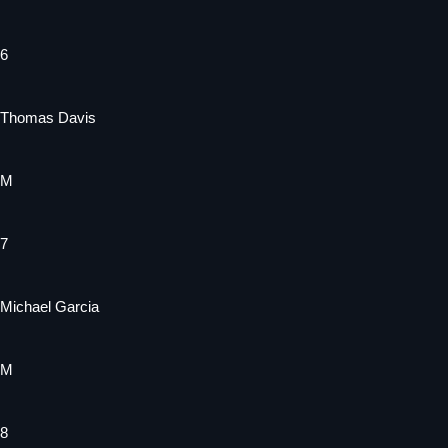
6
Thomas Davis
M
7
Michael Garcia
M
8