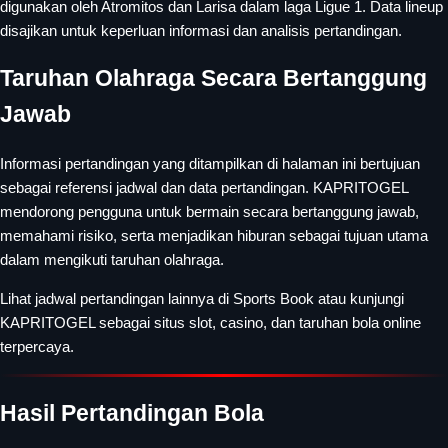
digunakan oleh Atromitos dan Larisa dalam laga Ligue 1. Data lineup
disajikan untuk keperluan informasi dan analisis pertandingan.
Taruhan Olahraga Secara Bertanggung
Jawab
Informasi pertandingan yang ditampilkan di halaman ini bertujuan
sebagai referensi jadwal dan data pertandingan. KAPRITOGEL
mendorong pengguna untuk bermain secara bertanggung jawab,
memahami risiko, serta menjadikan hiburan sebagai tujuan utama
dalam mengikuti taruhan olahraga.
Lihat jadwal pertandingan lainnya di
Sports Book
atau kunjungi
KAPRITOGEL
sebagai situs slot, casino, dan taruhan bola online
terpercaya.
Hasil Pertandingan Bola