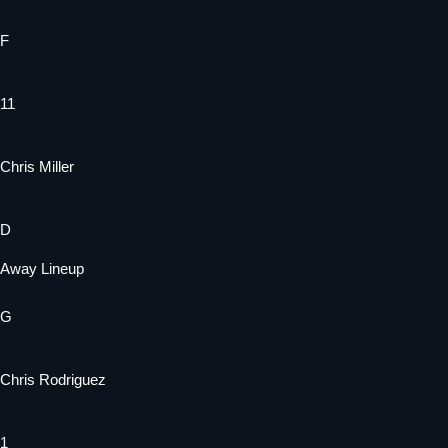
F
11
Chris Miller
D
Away Lineup
G
Chris Rodriguez
1