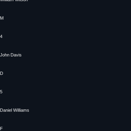
M
4
John Davis
D
5
Daniel Williams
F