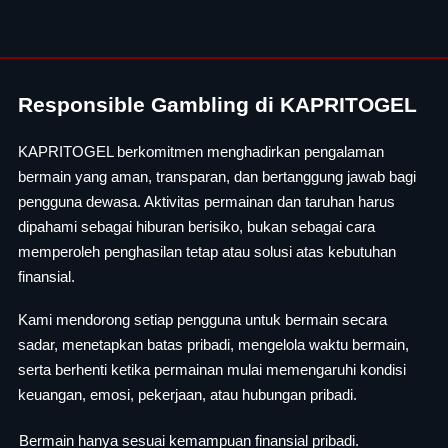
Responsible Gambling di KAPRITOGEL
KAPRITOGEL berkomitmen menghadirkan pengalaman
bermain yang aman, transparan, dan bertanggung jawab bagi
pengguna dewasa. Aktivitas permainan dan taruhan harus
dipahami sebagai hiburan berisiko, bukan sebagai cara
memperoleh penghasilan tetap atau solusi atas kebutuhan
finansial.
Kami mendorong setiap pengguna untuk bermain secara
sadar, menetapkan batas pribadi, mengelola waktu bermain,
serta berhenti ketika permainan mulai memengaruhi kondisi
keuangan, emosi, pekerjaan, atau hubungan pribadi.
Bermain hanya sesuai kemampuan finansial pribadi.