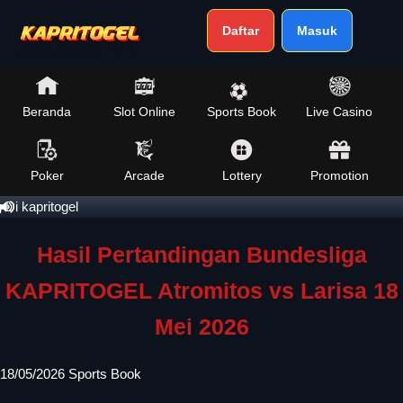
Daftar
Masuk
Beranda
Slot Online
Sports Book
Live Casino
Poker
Arcade
Lottery
Promotion
pritogel
Hasil Pertandingan Bundesliga
KAPRITOGEL Atromitos vs Larisa 18
Mei 2026
18/05/2026
Sports Book