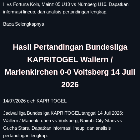
II vs Fortuna Köln, Mainz 05 U19 vs Nürnberg U19. Dapatkan
informasi lineup, dan analisis pertandingan lengkap.
Baca Selengkapnya
Hasil Pertandingan Bundesliga
KAPRITOGEL Wallern /
Marienkirchen 0-0 Voitsberg 14 Juli
2026
14/07/2026
oleh
KAPRITOGEL
Jadwal liga Bundesliga KAPRITOGEL tanggal 14 Juli 2026:
Wallern / Marienkirchen vs Voitsberg, Nairobi City Stars vs
Gucha Stars. Dapatkan informasi lineup, dan analisis
pertandingan lengkap.