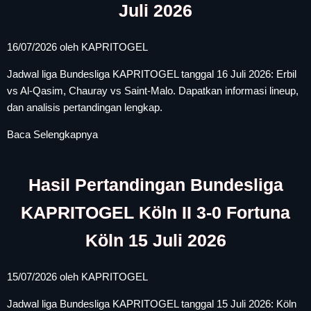
Juli 2026
16/07/2026
oleh
KAPRITOGEL
Jadwal liga Bundesliga KAPRITOGEL tanggal 16 Juli 2026: Erbil
vs Al-Qasim, Chauray vs Saint-Malo. Dapatkan informasi lineup,
dan analisis pertandingan lengkap.
Baca Selengkapnya
Hasil Pertandingan Bundesliga
KAPRITOGEL Köln II 3-0 Fortuna
Köln 15 Juli 2026
15/07/2026
oleh
KAPRITOGEL
Jadwal liga Bundesliga KAPRITOGEL tanggal 15 Juli 2026: Köln