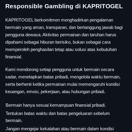
Responsible Gambling di KAPRITOGEL
KAPRITOGEL berkomitmen menghadirkan pengalaman
bermain yang aman, transparan, dan bertanggung jawab bagi
pengguna dewasa. Aktivitas permainan dan taruhan harus
dipahami sebagai hiburan berisiko, bukan sebagai cara
memperoleh penghasilan tetap atau solusi atas kebutuhan
finansial.
Kami mendorong setiap pengguna untuk bermain secara
sadar, menetapkan batas pribadi, mengelola waktu bermain,
serta berhenti ketika permainan mulai memengaruhi kondisi
keuangan, emosi, pekerjaan, atau hubungan pribadi.
Bermain hanya sesuai kemampuan finansial pribadi.
Tentukan batas waktu dan batas pengeluaran sebelum
bermain.
Jangan mengejar kekalahan atau bermain dalam kondisi