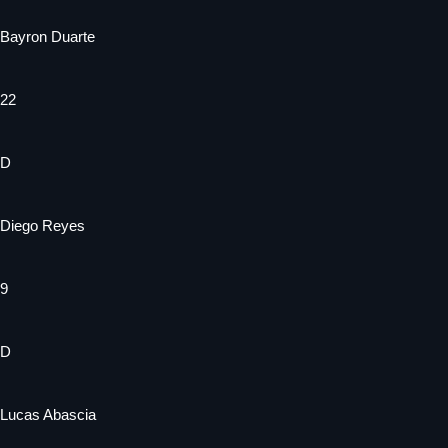
Bayron Duarte
22
D
Diego Reyes
9
D
Lucas Abascia