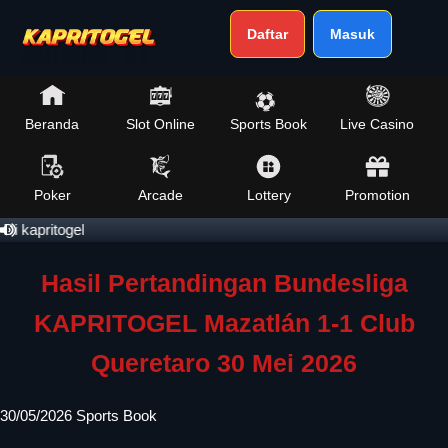
Daftar
Masuk
Beranda
Slot Online
Sports Book
Live Casino
Poker
Arcade
Lottery
Promotion
pritogel
Hasil Pertandingan Bundesliga
KAPRITOGEL Mazatlán 1-1 Club
Queretaro 30 Mei 2026
30/05/2026
Sports Book