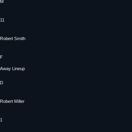
M
11
Robert Smith
F
Away Lineup
D
Robert Miller
1