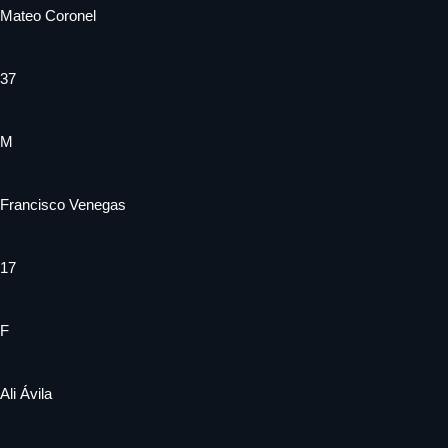
Mateo Coronel
37
M
Francisco Venegas
17
F
Ali Ávila