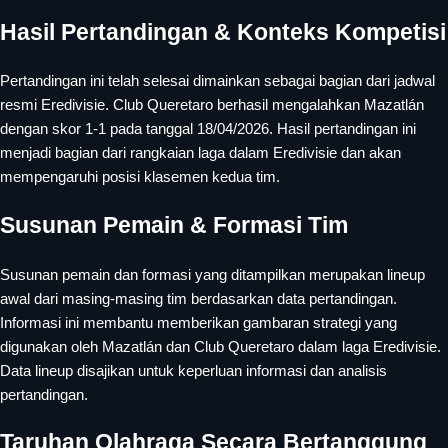
Hasil Pertandingan & Konteks Kompetisi
Pertandingan ini telah selesai dimainkan sebagai bagian dari jadwal
resmi Eredivisie. Club Queretaro berhasil mengalahkan Mazatlán
dengan skor 1-1 pada tanggal 18/04/2026. Hasil pertandingan ini
menjadi bagian dari rangkaian laga dalam Eredivisie dan akan
mempengaruhi posisi klasemen kedua tim.
Susunan Pemain & Formasi Tim
Susunan pemain dan formasi yang ditampilkan merupakan lineup
awal dari masing-masing tim berdasarkan data pertandingan.
Informasi ini membantu memberikan gambaran strategi yang
digunakan oleh Mazatlán dan Club Queretaro dalam laga Eredivisie.
Data lineup disajikan untuk keperluan informasi dan analisis
pertandingan.
Taruhan Olahraga Secara Bertanggung