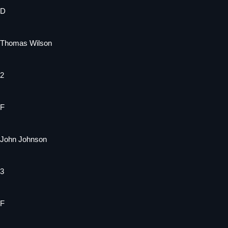
D
Thomas Wilson
2
F
John Johnson
3
F