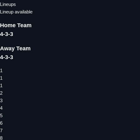
Lineups
Lineup available
Home Team
4-3-3
Away Team
4-3-3
1
1
1
2
3
4
5
6
7
8