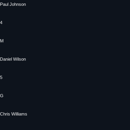
Paul Johnson
4
M
Daniel Wilson
5
G
Chris Williams