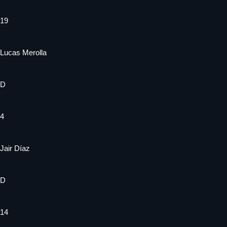
19
Lucas Merolla
D
4
Jair Díaz
D
14